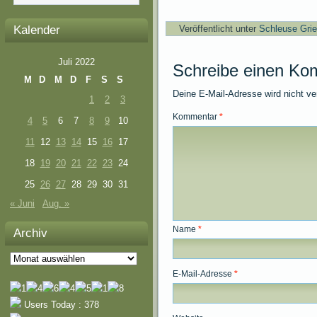
Kalender
Veröffentlicht unter
Schleuse Gri
Juli 2022
Schreibe einen Ko
M
D
M
D
F
S
S
Deine E-Mail-Adresse wird nicht ver
1
2
3
Kommentar
*
4
5
6
7
8
9
10
11
12
13
14
15
16
17
18
19
20
21
22
23
24
25
26
27
28
29
30
31
« Juni
Aug. »
Name
*
Archiv
Archiv
E-Mail-Adresse
*
Users Today : 378