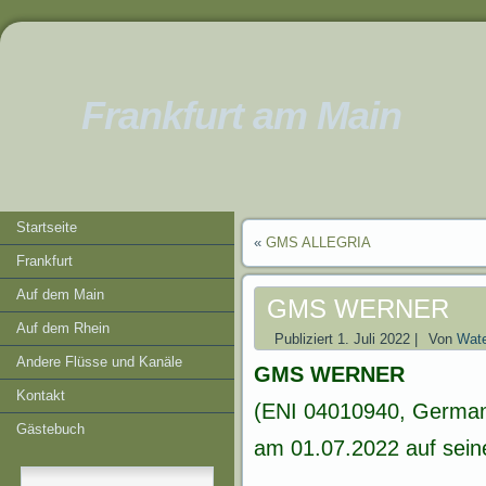
Frankfurt am Main
Startseite
«
GMS ALLEGRIA
Frankfurt
Auf dem Main
GMS WERNER
Auf dem Rhein
Publiziert
1. Juli 2022
|
Von
Wate
Andere Flüsse und Kanäle
GMS WERNER
Kontakt
(ENI 04010940, German
Gästebuch
am 01.07.2022 auf seiner