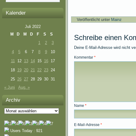
Kalender
Veröffentlicht unter
Mainz
Juli 2022
M
D
M
D
F
S
S
Schreibe einen Ko
1
2
3
Deine E-Mail-Adresse wird nicht ver
4
5
6
7
8
9
10
Kommentar
*
11
12
13
14
15
16
17
18
19
20
21
22
23
24
25
26
27
28
29
30
31
« Juni
Aug. »
Archiv
Name
*
Archiv
E-Mail-Adresse
*
Users Today : 921