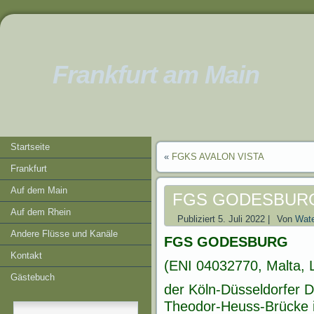
Frankfurt am Main
Startseite
«
FGKS AVALON VISTA
Frankfurt
Auf dem Main
FGS GODESBUR
Auf dem Rhein
Publiziert
5. Juli 2022
|
Von
Wate
Andere Flüsse und Kanäle
FGS GODESBURG
Kontakt
(ENI 04032770, Malta, 
Gästebuch
der Köln-Düsseldorfer D
Theodor-Heuss-Brücke 