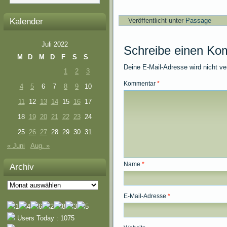
Kalender
Veröffentlicht unter
Passage
Juli 2022
Schreibe einen Ko
M
D
M
D
F
S
S
Deine E-Mail-Adresse wird nicht ver
1
2
3
Kommentar
*
4
5
6
7
8
9
10
11
12
13
14
15
16
17
18
19
20
21
22
23
24
25
26
27
28
29
30
31
« Juni
Aug. »
Name
*
Archiv
Archiv
E-Mail-Adresse
*
Users Today : 1075