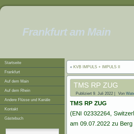
Frankfurt am Main
Startseite
«
KVB IMPULS + IMPULS II
Frankfurt
Auf dem Main
TMS RP ZUG
Auf dem Rhein
Publiziert
9. Juli 2022
|
Von
Wate
Andere Flüsse und Kanäle
TMS RP ZUG
Kontakt
(ENI 02332264, Switzer
Gästebuch
am 09.07.2022 zu Berg