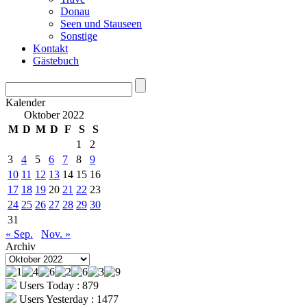
Donau
Seen und Stauseen
Sonstige
Kontakt
Gästebuch
Kalender
Oktober 2022
M
D
M
D
F
S
S
1
2
3
4
5
6
7
8
9
10
11
12
13
14
15
16
17
18
19
20
21
22
23
24
25
26
27
28
29
30
31
« Sep.
Nov. »
Archiv
Archiv
Users Today : 879
Users Yesterday : 1477