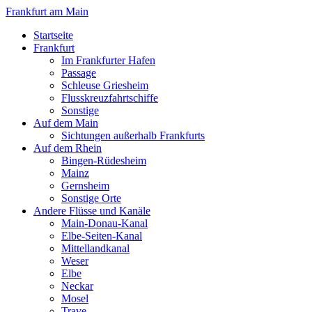
Frankfurt am Main
Startseite
Frankfurt
Im Frankfurter Hafen
Passage
Schleuse Griesheim
Flusskreuzfahrtschiffe
Sonstige
Auf dem Main
Sichtungen außerhalb Frankfurts
Auf dem Rhein
Bingen-Rüdesheim
Mainz
Gernsheim
Sonstige Orte
Andere Flüsse und Kanäle
Main-Donau-Kanal
Elbe-Seiten-Kanal
Mittellandkanal
Weser
Elbe
Neckar
Mosel
Trave