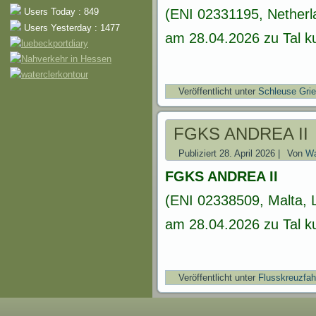
Users Today : 849
(ENI 02331195, Netherl
Users Yesterday : 1477
am 28.04.2026 zu Tal ku
Veröffentlicht unter
Schleuse Gri
FGKS ANDREA II
Publiziert
28. April 2026
|
Von
Wa
FGKS ANDREA II
(ENI 02338509, Malta, 
am 28.04.2026 zu Tal ku
Veröffentlicht unter
Flusskreuzfah