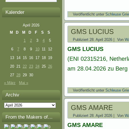
Kalender
Veröffentlicht unter
Schleuse Gri
April 2026
GMS LUCIUS
M
D
M
D
F
S
S
Publiziert
28. April 2026
|
Von
Wa
1
2
3
4
5
GMS LUCIUS
6
7
8
9
10
11
12
13
14
15
16
17
18
19
(ENI 02315216, Netherl
20
21
22
23
24
25
26
am 28.04.2026 zu Berg 
27
28
29
30
« März
Mai »
Veröffentlicht unter
Schleuse Gri
Archiv
Archiv
GMS AMARE
Publiziert
28. April 2026
|
Von
Wa
From the Makers of…
GMS AMARE