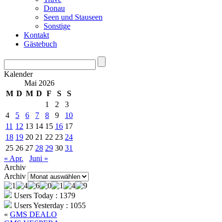
Donau
Seen und Stauseen
Sonstige
Kontakt
Gästebuch
Kalender
Mai 2026
M
D
M
D
F
S
S
1
2
3
4
5
6
7
8
9
10
11
12
13
14
15
16
17
18
19
20
21
22
23
24
25
26
27
28
29
30
31
« Apr.
Juni »
Archiv
Archiv
Users Today : 1379
Users Yesterday : 1055
«
GMS DEALO