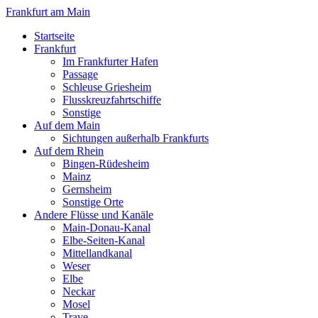
Frankfurt am Main
Startseite
Frankfurt
Im Frankfurter Hafen
Passage
Schleuse Griesheim
Flusskreuzfahrtschiffe
Sonstige
Auf dem Main
Sichtungen außerhalb Frankfurts
Auf dem Rhein
Bingen-Rüdesheim
Mainz
Gernsheim
Sonstige Orte
Andere Flüsse und Kanäle
Main-Donau-Kanal
Elbe-Seiten-Kanal
Mittellandkanal
Weser
Elbe
Neckar
Mosel
Trave