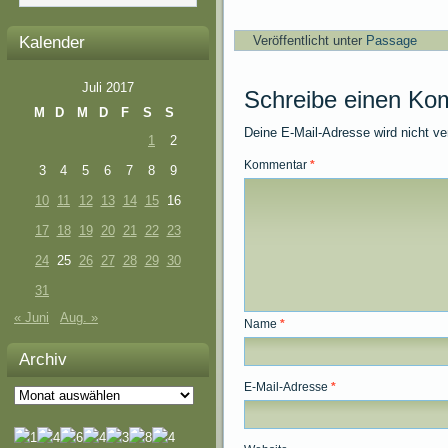
Kalender
Veröffentlicht unter
Passage
Juli 2017
Schreibe einen Ko
M
D
M
D
F
S
S
Deine E-Mail-Adresse wird nicht ver
1
2
Kommentar
*
3
4
5
6
7
8
9
10
11
12
13
14
15
16
17
18
19
20
21
22
23
24
25
26
27
28
29
30
31
« Juni
Aug. »
Name
*
Archiv
E-Mail-Adresse
*
Archiv