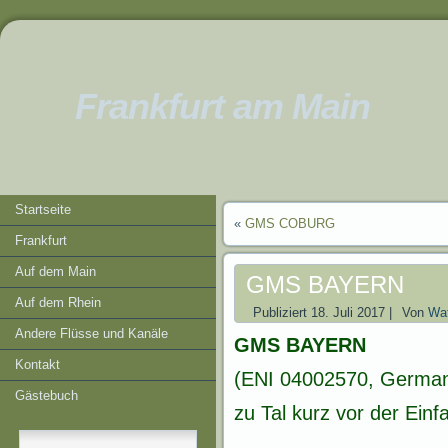
Frankfurt am Main
Startseite
«
GMS COBURG
Frankfurt
Auf dem Main
GMS BAYERN
Auf dem Rhein
Publiziert
18. Juli 2017
|
Von
Wat
Andere Flüsse und Kanäle
GMS BAYERN
Kontakt
(ENI 04002570, German
Gästebuch
zu Tal kurz vor der Ein