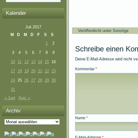
Kalender
Juli 2017
Veröffentlicht unter
Sonstige
M
D
M
D
F
S
S
1
2
Schreibe einen Ko
3
4
5
6
7
8
9
Deine E-Mail-Adresse wird nicht ver
10
11
12
13
14
15
16
Kommentar
*
17
18
19
20
21
22
23
24
25
26
27
28
29
30
31
« Juni
Aug. »
Archiv
Name
*
Archiv
E-Mail-Adresse
*