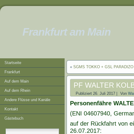
Frankfurt am Main
Startseite
«
SGMS TOKKO + GSL PARADIZO 
Frankfurt
Auf dem Main
PF WALTER KOL
Auf dem Rhein
Publiziert
26. Juli 2017
|
Von
Wat
Andere Flüsse und Kanäle
Personenfähre WALT
Kontakt
(ENI 04607940, German
Gästebuch
auf der Rückfahrt von e
26.07.2017: