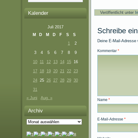
Kalender
Veröffentlicht unter
I
Juli 2017
Schreibe ei
M
D
M
D
F
S
S
Deine E-Mail-Adresse wi
1
2
Kommentar
*
3
4
5
6
7
8
9
10
11
12
13
14
15
16
17
18
19
20
21
22
23
24
25
26
27
28
29
30
31
« Juni
Aug. »
Name
*
Archiv
E-Mail-Adresse
*
Archiv