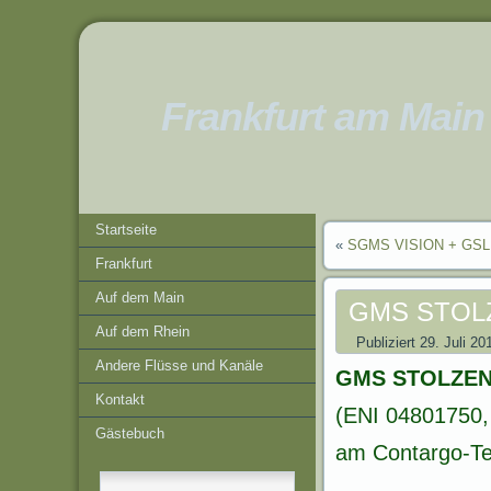
Frankfurt am Main
Startseite
«
SGMS VISION + GSL 
Frankfurt
Auf dem Main
GMS STOL
Auf dem Rhein
Publiziert
29. Juli 20
Andere Flüsse und Kanäle
GMS STOLZE
Kontakt
(ENI 04801750,
Gästebuch
am Contargo-Te