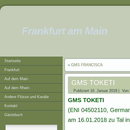
Frankfurt am Main
Startseite
«
GMS FRANCISCA
Frankfurt
Auf dem Main
GMS TOKETI
Auf dem Rhein
Publiziert
16. Januar 2018
|
Von
Andere Flüsse und Kanäle
GMS TOKETI
Kontakt
(ENI 04502110, Germany
Gästebuch
am 16.01.2018 zu Tal i