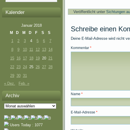
Kalender
Veröffentlicht unter
Sichtungen au
Januar 2018
Schreibe einen Ko
M
D
M
D
F
S
S
Deine E-Mail-Adresse wird nicht ver
1
2
3
4
5
6
7
Kommentar
*
8
9
10
11
12
13
14
15
16
17
18
19
20
21
22
23
24
25
26
27
28
29
30
31
« Dez.
Feb. »
Name
*
Archiv
Archiv
E-Mail-Adresse
*
Users Today : 1077