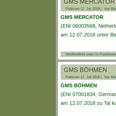
GMS MERCATOR
Publiziert
12. Juli 2018
|
Von
Wat
GMS MERCATOR
(ENI 06003568, Netherl
am 12.07.2018 unter Bel
Veröffentlicht unter
Im Frankfurte
GMS BÖHMEN
Publiziert
12. Juli 2018
|
Von
Wat
GMS BÖHMEN
(ENI 07001834, German
am 12.07.2018 zu Tal ku