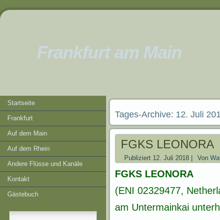
Frankfurt am Main
Startseite
Tages-Archive:
12. Juli 20
Frankfurt
Auf dem Main
FGKS LEONORA
Auf dem Rhein
Publiziert
12. Juli 2018
|
Von
Wat
Andere Flüsse und Kanäle
FGKS LEONORA
Kontakt
(ENI 02329477, Netherl
Gästebuch
am Untermainkai unterh