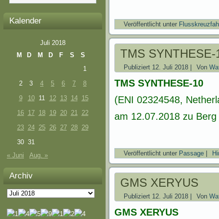
Kalender
Veröffentlicht unter
Flusskreuzfah
Juli 2018
TMS SYNTHESE-
M
D
M
D
F
S
S
Publiziert
12. Juli 2018
|
Von
Wat
1
TMS SYNTHESE-10
2
3
4
5
6
7
8
9
10
11
12
13
14
15
(ENI 02324548, Netherl
16
17
18
19
20
21
22
am 12.07.2018 zu Berg 
23
24
25
26
27
28
29
30
31
Veröffentlicht unter
Passage
|
Hi
« Juni
Aug. »
Archiv
GMS XERYUS
Archiv
Publiziert
12. Juli 2018
|
Von
Wat
GMS XERYUS