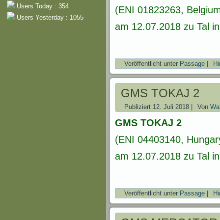
Users Today : 354
(ENI 01823263, Belgium
Users Yesterday : 1055
am 12.07.2018 zu Tal i
Veröffentlicht unter
Passage
|
Hi
GMS TOKAJ 2
Publiziert
12. Juli 2018
|
Von
Wat
GMS TOKAJ 2
(ENI 04403140, Hungary
am 12.07.2018 zu Tal i
Veröffentlicht unter
Passage
|
Hi