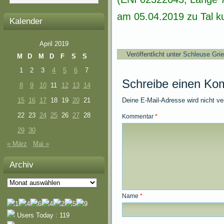
am 05.04.2019 zu Tal ku
Kalender
April 2019
Veröffentlicht unter
Schleuse Gri
M
D
M
D
F
S
S
1
2
3
4
5
6
7
Schreibe einen Ko
8
9
10
11
12
13
14
15
16
17
18
19
20
21
Deine E-Mail-Adresse wird nicht ver
22
23
24
25
26
27
28
Kommentar
*
29
30
« März
Mai »
Archiv
Archiv
Name
*
Users Today : 119