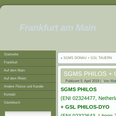
Frankfurt am Main
Startseite
«
SGMS DONAU + GSL TAUERN
Frankfurt
Auf dem Main
SGMS PHILOS + 
Auf dem Rhein
Publiziert
5. April 2019
|
Von
Wat
Andere Flüsse und Kanäle
SGMS PHILOS
Kontakt
(ENI 02324477, Netherl
Gästebuch
+ GSL PHILOS-DYO
(ENI 02322643, Länge 7