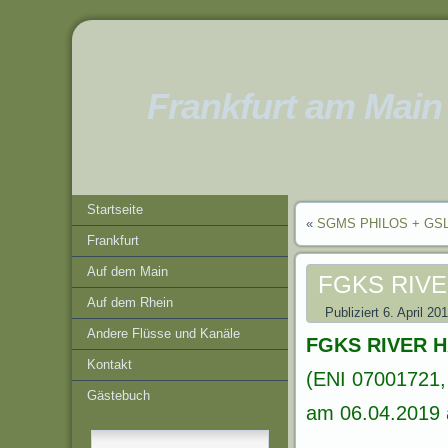
Frankfurt am Main
Startseite
«
SGMS PHILOS + GS
Frankfurt
Auf dem Main
FGKS RIV
Auf dem Rhein
Publiziert
6. April 20
Andere Flüsse und Kanäle
FGKS RIVER 
Kontakt
(ENI 07001721, 
Gästebuch
am 06.04.2019 