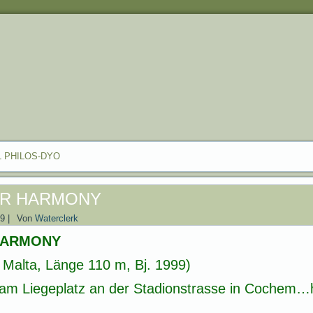
L PHILOS-DYO
ER HARMONY
19
|
Von
Waterclerk
HARMONY
Malta, Länge 110 m, Bj. 1999)
am Liegeplatz an der Stadionstrasse in Cochem…