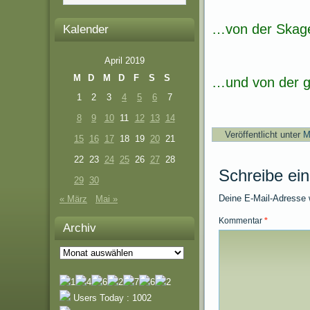
…von der Skag
Kalender
April 2019
M
D
M
D
F
S
S
…und von der g
1
2
3
4
5
6
7
8
9
10
11
12
13
14
Veröffentlicht unter
M
15
16
17
18
19
20
21
22
23
24
25
26
27
28
Schreibe ei
29
30
Deine E-Mail-Adresse wi
« März
Mai »
Kommentar
*
Archiv
Archiv
Users Today : 1002