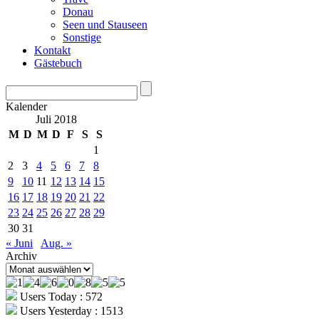
Donau
Seen und Stauseen
Sonstige
Kontakt
Gästebuch
Kalender
Juli 2018
M
D
M
D
F
S
S
1
2
3
4
5
6
7
8
9
10
11
12
13
14
15
16
17
18
19
20
21
22
23
24
25
26
27
28
29
30
31
« Juni
Aug. »
Archiv
Archiv
Users Today : 572
Users Yesterday : 1513