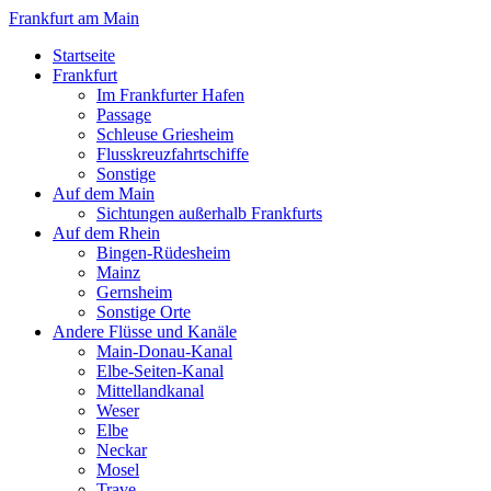
Frankfurt am Main
Startseite
Frankfurt
Im Frankfurter Hafen
Passage
Schleuse Griesheim
Flusskreuzfahrtschiffe
Sonstige
Auf dem Main
Sichtungen außerhalb Frankfurts
Auf dem Rhein
Bingen-Rüdesheim
Mainz
Gernsheim
Sonstige Orte
Andere Flüsse und Kanäle
Main-Donau-Kanal
Elbe-Seiten-Kanal
Mittellandkanal
Weser
Elbe
Neckar
Mosel
Trave